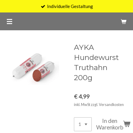
Individuelle Gestaltung
Zum
Hauptinhalt
springen
AYKA
Hundewurst
Truthahn
200g
€ 4,99
inkl. MwSt zzgl. Versandkosten
In den
Warenkorb