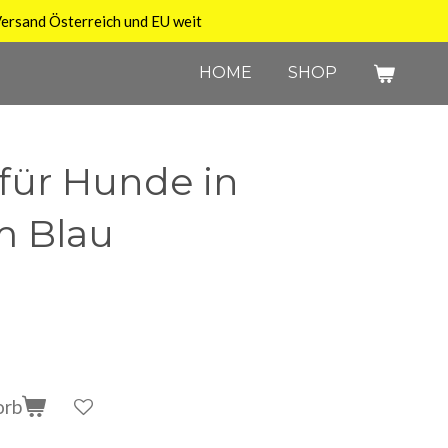
ersand Österreich und EU weit
HOME
SHOP
 für Hunde in
m Blau
orb