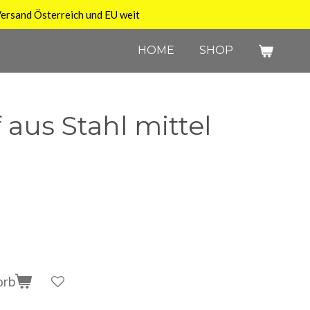
ersand Österreich und EU weit
HOME
SHOP
 aus Stahl mittel
orb