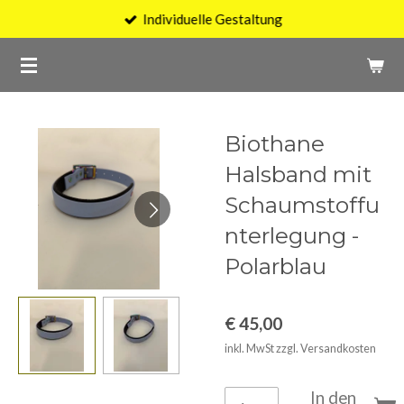
Individuelle Gestaltung
Zum
Hauptinhalt
springen
Biothane
Halsband mit
Schaumstoffu
nterlegung -
Polarblau
€ 45,00
inkl. MwSt zzgl. Versandkosten
In den