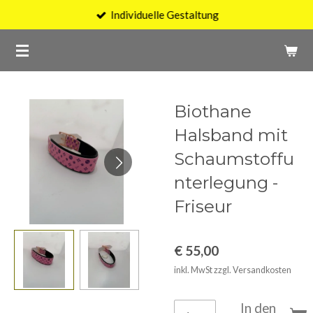
Individuelle Gestaltung
Zum
Hauptinhalt
springen
Biothane
Halsband mit
Schaumstoffu
nterlegung -
Friseur
€ 55,00
inkl. MwSt zzgl. Versandkosten
In den