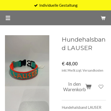
Individuelle Gestaltung
Zum
Hauptinhalt
springen
Hundehalsban
d LAUSER
€ 48,00
inkl. MwSt zzgl. Versandkosten
In den
Warenkorb
Hundehalsband LAUSER