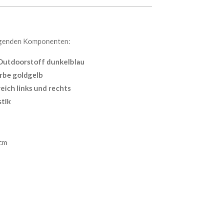
lgenden Komponenten:
Outdoorstoff dunkelblau
arbe goldgelb
eich links und rechts
stik
 cm