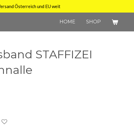
ersand Österreich und EU weit
HOME
SHOP
band STAFFIZEI
hnalle