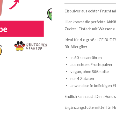
Eispulver aus echter Frucht 
Hier kommt die perfekte Abkü
Zucker! Einfach mit
Wasser
z
Ideal für 4 x große ICE BUDD
für Allergiker.
in 60 sec anrühren
aus echtem Fruchtpulver
vegan, ohne Süßmolke
nur 4 Zutaten
anwendbar in beliebigen E
Endlich kann auch Dein Hund s
Ergänzungsfuttermittel für H