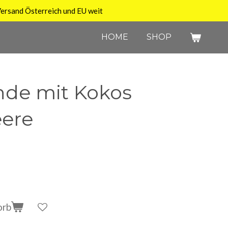
ersand Österreich und EU weit
HOME
SHOP
unde mit Kokos
ere
orb