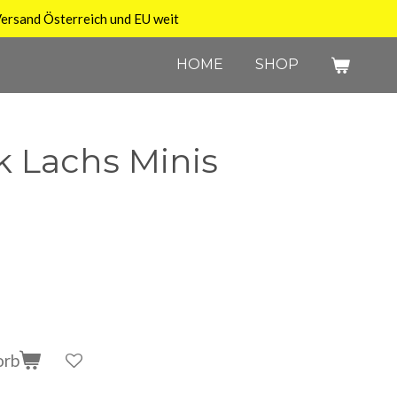
ersand Österreich und EU weit
HOME
SHOP
k Lachs Minis
orb