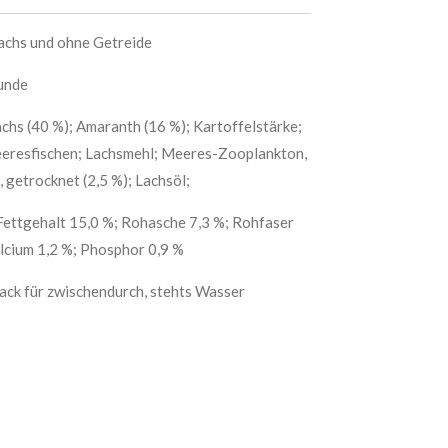
Lachs und ohne Getreide
unde
hs (40 %); Amaranth (16 %); Kartoffelstärke;
eeresfischen; Lachsmehl; Meeres-Zooplankton,
, getrocknet (2,5 %); Lachsöl;
 Fettgehalt 15,0 %; Rohasche 7,3 %; Rohfaser
alcium 1,2 %; Phosphor 0,9 %
ack für zwischendurch, stehts Wasser