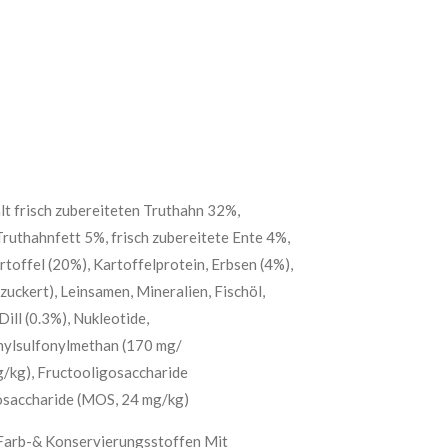
t frisch zubereiteten Truthahn 32%,
ruthahnfett 5%, frisch zubereitete Ente 4%,
offel (20%), Kartoffelprotein, Erbsen (4%),
zuckert), Leinsamen, Mineralien, Fischöl,
ill (0.3%), Nukleotide,
hylsulfonylmethan (170 mg/
g/kg), Fructooligosaccharide
osaccharide (MOS, 24 mg/kg)
 Farb-& Konservierungsstoffen Mit