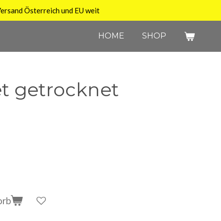
ersand Österreich und EU weit
HOME
SHOP
et getrocknet
orb